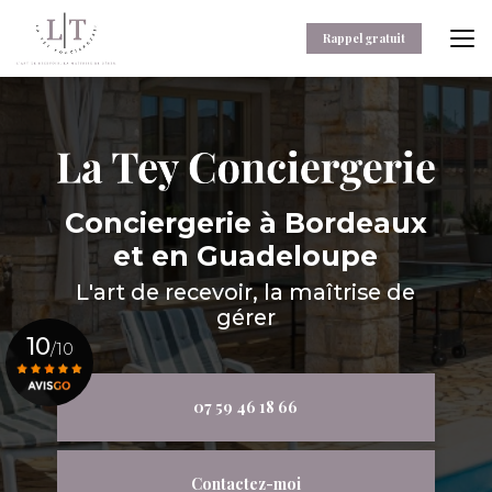
Aller
au
Rappel gratuit
contenu
principal
Conciergerie
à Bordeaux
et en Guadeloupe
L'art de recevoir, la maîtrise de
gérer
10
/10
07 59 46 18 66
Voir le certificat
Contactez-moi