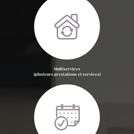
Multiservices
(plusieurs prestations et services)