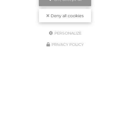
Deny all cookies
PERSONALIZE
PRIVACY POLICY
Conciergerie à Bordeaux et en Guadeloupe
33800 Bordeaux
07 59 46 18 66
24h/24
Suivez-moi sur les réseaux sociaux