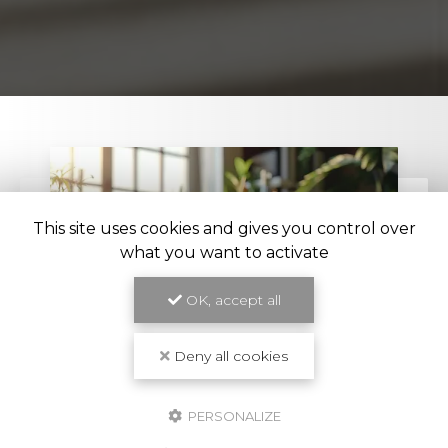
This site uses cookies and gives you control over
what you want to activate
OK, accept all
Deny all cookies
27/10/2025
PERSONALIZE
Service de conciergerie AirBnB à