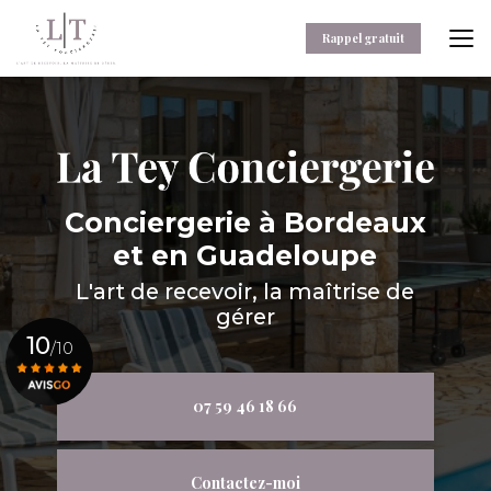
Aller
au
Rappel gratuit
contenu
principal
Conciergerie
à Bordeaux
et en Guadeloupe
L'art de recevoir, la maîtrise de
gérer
10
/10
07 59 46 18 66
Voir le certificat
Contactez-moi