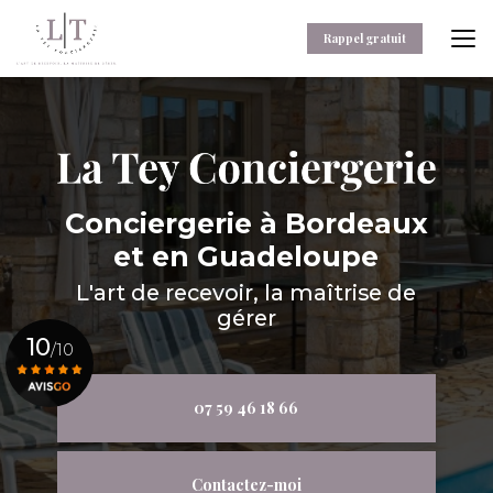
Aller
au
Rappel gratuit
contenu
principal
Conciergerie
à Bordeaux
et en Guadeloupe
L'art de recevoir, la maîtrise de
gérer
10
/10
07 59 46 18 66
Voir le certificat
Contactez-moi