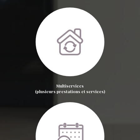
Multiservices
(plusieurs prestations et services)