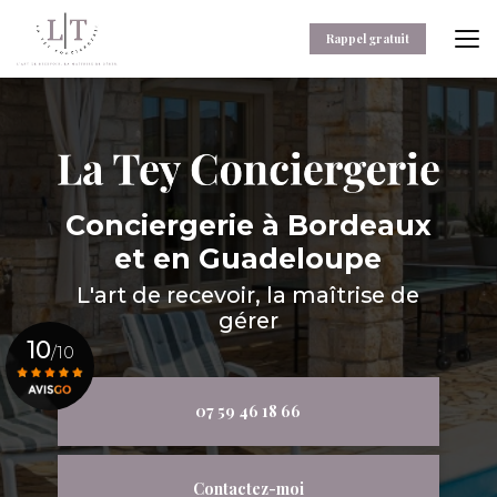
Aller
au
Rappel gratuit
contenu
principal
Conciergerie
à Bordeaux
et en Guadeloupe
L'art de recevoir, la maîtrise de
gérer
10
/10
07 59 46 18 66
Voir le certificat
Contactez-moi