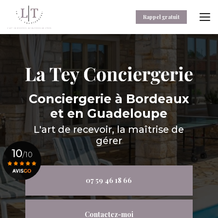
Aller
au
Rappel gratuit
contenu
principal
Conciergerie
à Bordeaux
et en Guadeloupe
L'art de recevoir, la maîtrise de
gérer
10
/10
07 59 46 18 66
Voir le certificat
Contactez-moi