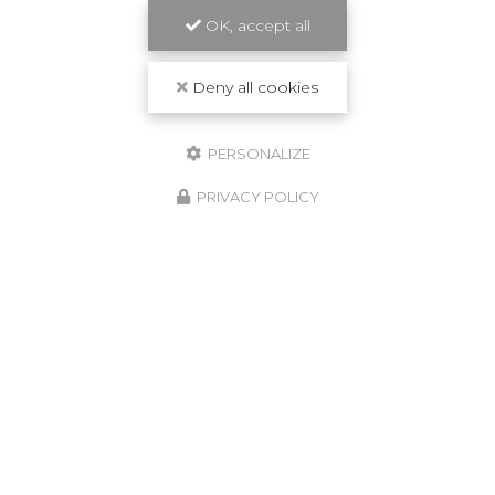
OK, accept all
Deny all cookies
PERSONALIZE
PRIVACY POLICY
Conciergerie à Bordeaux et en Guadeloupe
33800 Bordeaux
07 59 46 18 66
24h/24
Suivez-moi sur les réseaux sociaux