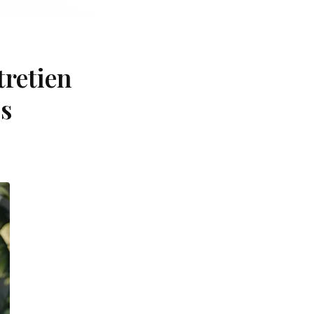
tretien
es