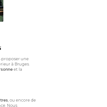
s
us proposer une
érieur à Bruges.
ersonne
et la
itres
, ou encore de
nce. Nous