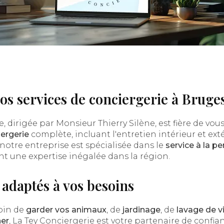
s services de conciergerie à Bruge
e, dirigée par Monsieur Thierry Silène, est fière de vo
iergerie
complète, incluant l'entretien intérieur et ext
notre entreprise est spécialisée dans le
service à la p
ant une expertise inégalée dans la région.
 adaptés à vos besoins
oin de
garder vos animaux
, de
jardinage
, de
lavage de v
her
, La Tey Conciergerie est votre partenaire de confia