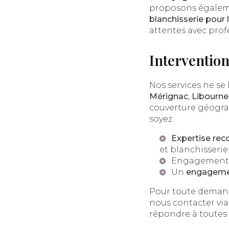
proposons égaleme
blanchisserie pour
attentes avec profe
Intervention
Nos services ne se
Mérignac
,
Libourne
couverture géogra
soyez.
Expertise re
et blanchisserie
Engagement 
Un
engagemen
Pour toute demande
nous contacter vi
répondre à toutes