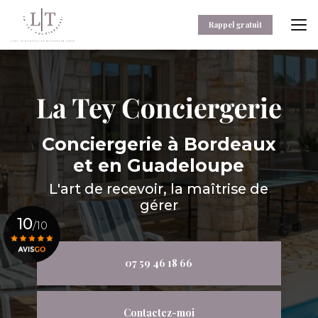
Aller
au
Rappel gratuit
contenu
principal
Conciergerie
à Bordeaux
et en Guadeloupe
L'art de recevoir, la maîtrise de
gérer
10
/10
07 59 46 18 66
Voir le certificat
Contactez-moi