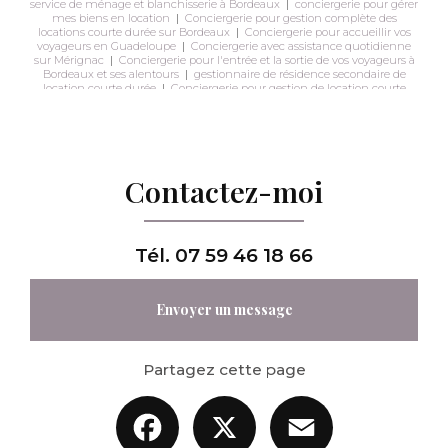
service de ménage et blanchisserie à Bordeaux
|
conciergerie pour gérer
mes biens en location
|
Conciergerie pour gestion complète des
locations courte durée sur Bordeaux
|
Conciergerie pour accueillir vos
voyageurs en Guadeloupe
|
Conciergerie avec assistance quotidienne
sur Mérignac
|
Conciergerie pour l'entrée et la sortie de vos voyageurs à
Bordeaux et ses alentours
|
gestionnaire de résidence secondaire de
location courte durée
|
Conciergerie pour gestion de location courte
durée avec service de ménage et blanchisserie en Guadeloupe
|
Conciergerie avec service entretien sur mesure à Talence
Contactez-moi
Tél.
07 59 46 18 66
Envoyer un message
Partagez cette page
Facebook
X
Email