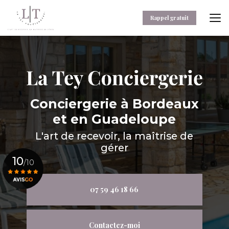
Aller
au
Rappel gratuit
contenu
principal
Conciergerie
à Bordeaux
et en Guadeloupe
L'art de recevoir, la maîtrise de
gérer
10
/10
07 59 46 18 66
Voir le certificat
Contactez-moi